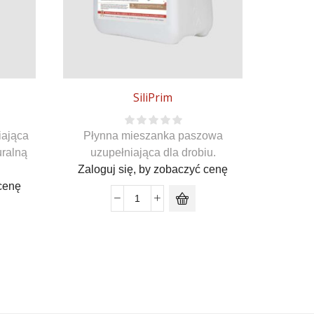
SiliPrim
iająca
Płynna mieszanka paszowa
Płyn
uralną
uzupełniająca dla drobiu.
uzu
Zaloguj się, by zobaczyć cenę
Zalog
 cenę