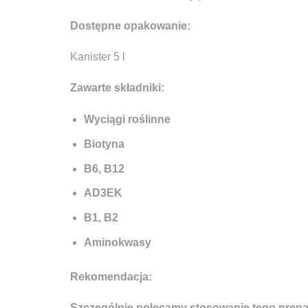
Dostępne opakowanie:
Kanister 5 l
Zawarte składniki:
Wyciągi roślinne
Biotyna
B6, B12
AD3EK
B1, B2
Aminokwasy
Rekomendacja:
Szczególnie polecamy stosowanie tego prepar