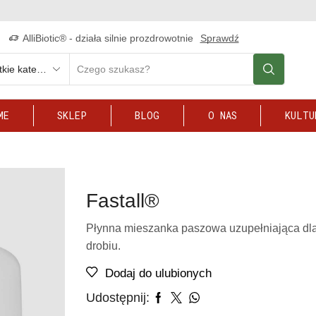
AlliBiotic® - działa silnie prozdrowotnie
Sprawdź
ME
SKLEP
BLOG
O NAS
KULTU
Fastall®
Płynna mieszanka paszowa uzupełniająca dl
drobiu.
Dodaj do ulubionych
Udostępnij: