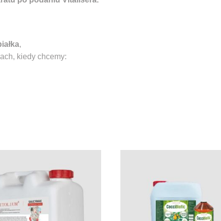
iałka
,
jach, kiedy chcemy: