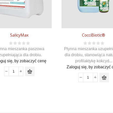
SalicyMax
CocciBiotic®
ynna mieszanka paszowa
Płynna mieszanka uzupełn
zupełniająca dla drobiu.
dla drobiu, stanowiąca nat
guj się, by zobaczyć cenę
profilaktykę kokcyd...
Zaloguj się, by zobaczyć