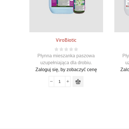
ViroBiotic
Płynna mieszanka paszowa
Pł
uzupełniająca dla drobiu.
u
Zaloguj się, by zobaczyć cenę
Zalo