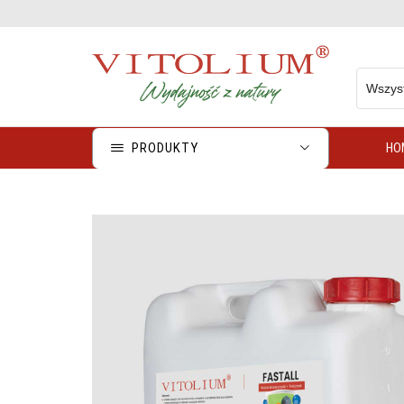
AlliBiotic® - działa silnie prozdrowotnie
Sprawdź
PRODUKTY
HO