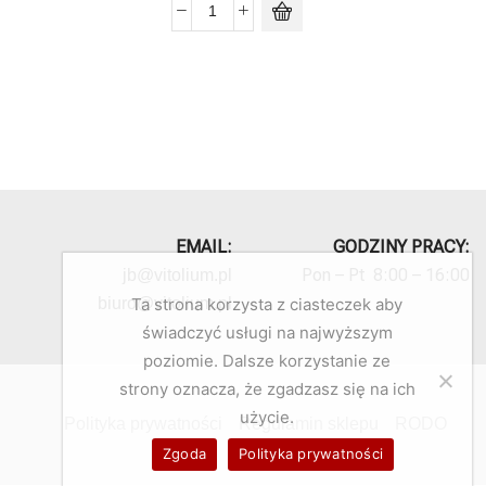
EMAIL:
GODZINY PRACY:
Pon – Pt 8:00 – 16:00
jb@vitolium.pl
biuro@vitolium.pl
Ta strona korzysta z ciasteczek aby
świadczyć usługi na najwyższym
poziomie. Dalsze korzystanie ze
strony oznacza, że zgadzasz się na ich
użycie.
Polityka prywatności
Regulamin sklepu
RODO
Zgoda
Polityka prywatności