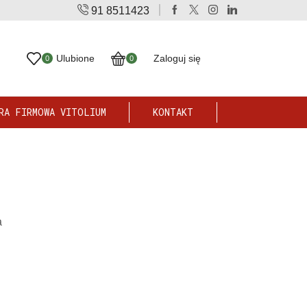
91 8511423
AlliBiotic® - działa silnie prozdrowotnie
Sprawdź
Ulubione
Zaloguj się
0
0
RA FIRMOWA VITOLIUM
KONTAKT
a