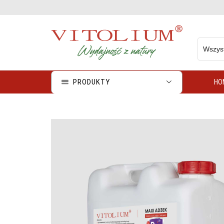
AlliBiotic® - działa silnie prozdrowotnie
Sprawdź
PRODUKTY
HO