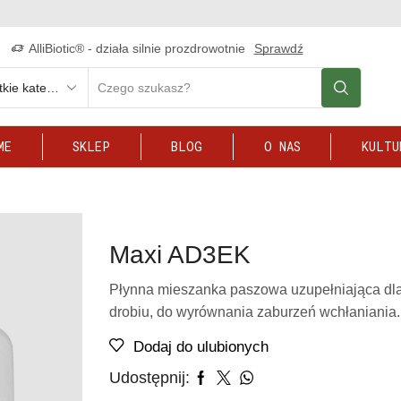
AlliBiotic® - działa silnie prozdrowotnie
Sprawdź
ME
SKLEP
BLOG
O NAS
KULTU
Maxi AD3EK
Płynna mieszanka paszowa uzupełniająca dl
drobiu, do wyrównania zaburzeń wchłaniania.
Dodaj do ulubionych
Udostępnij: