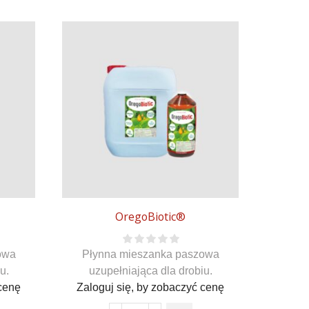
OregoBiotic®
owa
Płynna mieszanka paszowa
Płyn
u.
uzupełniająca dla drobiu.
uzu
 cenę
Zaloguj się, by zobaczyć cenę
działa
Zalog