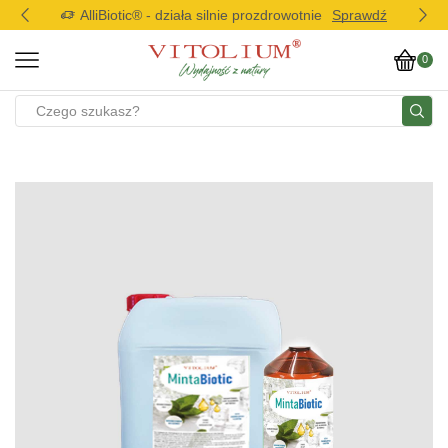
AlliBiotic® - działa silnie prozdrowotnie
Sprawdź
0