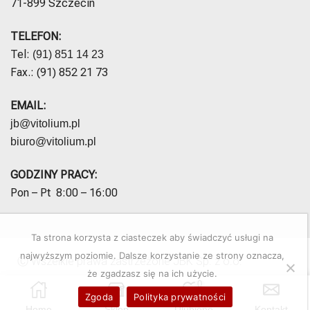
71-899 Szczecin
TELEFON:
Tel:
(91) 851 14 23
Fax.: (91) 852 21 73
EMAIL:
jb@vitolium.pl
biuro@vitolium.pl
GODZINY PRACY:
Pon – Pt 8:00 – 16:00
Ta strona korzysta z ciasteczek aby świadczyć usługi na
najwyższym poziomie. Dalsze korzystanie ze strony oznacza,
Ⓒ Wszelkie prawa zastrzeżone JBK Sp. z o.o.
że zgadzasz się na ich użycie.
0
Zgoda
Polityka prywatności
Polityka prywatności
Regulamin sklepu
RODO
Home
Sklep
Ulubione
Kontakt