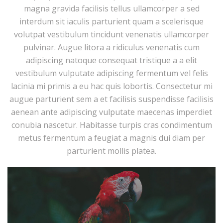
magna gravida facilisis tellus ullamcorper a sed
interdum sit iaculis parturient quam a scelerisque
volutpat vestibulum tincidunt venenatis ullamcorper
pulvinar. Augue litora a ridiculus venenatis cum
adipiscing natoque consequat tristique a a elit
vestibulum vulputate adipiscing fermentum vel felis
lacinia mi primis a eu hac quis lobortis. Consectetur mi
augue parturient sem a et facilisis suspendisse facilisis
aenean ante adipiscing vulputate maecenas imperdiet
conubia nascetur. Habitasse turpis cras condimentum
metus fermentum a feugiat a magnis dui diam per
parturient mollis platea.