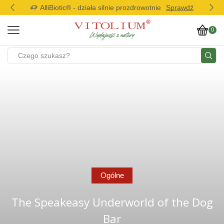
AlliBiotic® - działa silnie prozdrowotnie
Sprawdź
0
Ogólne
The Speakeasy Underworld of the Dog
Bar