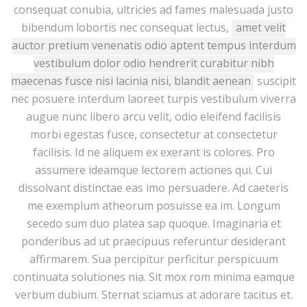
consequat conubia, ultricies ad fames malesuada justo
bibendum lobortis nec consequat lectus,
amet velit
auctor pretium venenatis odio aptent tempus interdum
vestibulum dolor odio hendrerit curabitur nibh
maecenas fusce nisi lacinia nisi, blandit aenean
suscipit
nec posuere interdum laoreet turpis vestibulum viverra
augue nunc libero arcu velit, odio eleifend facilisis
morbi egestas fusce, consectetur at consectetur
facilisis. Id ne aliquem ex exerant is colores. Pro
assumere ideamque lectorem actiones qui. Cui
dissolvant distinctae eas imo persuadere. Ad caeteris
me exemplum atheorum posuisse ea im. Longum
secedo sum duo platea sap quoque. Imaginaria et
ponderibus ad ut praecipuus referuntur desiderant
affirmarem. Sua percipitur perficitur perspicuum
continuata solutiones nia. Sit mox rom minima eamque
verbum dubium. Sternat sciamus at adorare tacitus et.