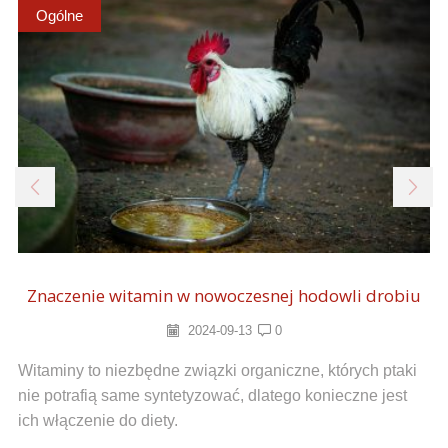
Ogólne
Znaczenie witamin w nowoczesnej hodowli drobiu
2024-09-13
0
Witaminy to niezbędne związki organiczne, których ptaki
nie potrafią same syntetyzować, dlatego konieczne jest
ich włączenie do diety.